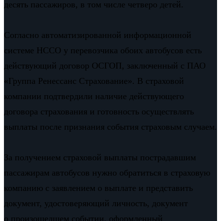
десять пассажиров, в том числе четверо детей.
Согласно автоматизированной информационной
системе НССО у перевозчика обоих автобусов есть
действующий договор ОСГОП, заключенный с ПАО
«Группа Ренессанс Страхование». В страховой
компании подтвердили наличие действующего
договора страхования и готовность осуществлять
выплаты после признания события страховым случаем.
За получением страховой выплаты пострадавшим
пассажирам автобусов нужно обратиться в страховую
компанию с заявлением о выплате и представить
документ, удостоверяющий личность, документ
о произошедшем событии, оформленный