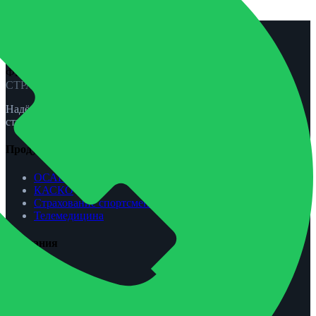
страхования Запорожье.
ФЕНИКС-ПРО
СТРАХОВАНИЕ
Надёжная защита для вас и вашей семьи. ОСАГО, КАСКО,
страхование жизни и спорта.
Продукты
ОСАГО
КАСКО
Страхование спортсменов
Телемедицина
Компания
О нас
Агентам
Урегулирование убытков
Контакты