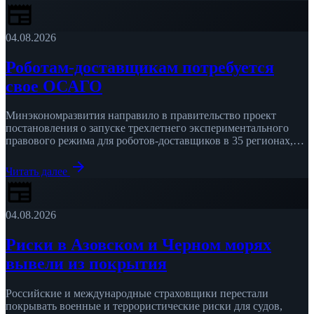
newspaper
04.08.2026
Роботам-доставщикам потребуется
свое ОСАГО
Минэкономразвития направило в правительство проект
постановления о запуске трехлетнего экспериментального
правового режима для роботов-доставщиков в 35 регионах,
сообщает «Российская газета», которая ознакомилась с
arrow_forward
документом. Роботам …
Читать далее
newspaper
04.08.2026
Риски в Азовском и Черном морях
вывели из покрытия
Российские и международные страховщики перестали
покрывать военные и террористические риски для судов,