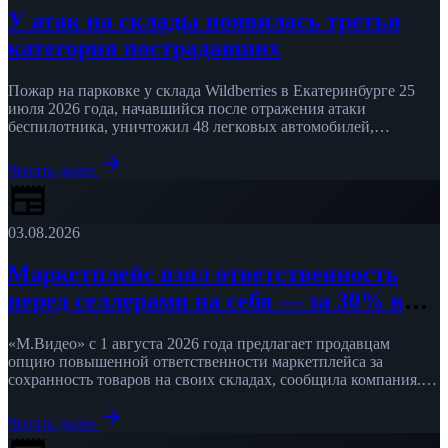
У атак на склады появилась третья
категория пострадавших
Пожар на парковке у склада Wildberries в Екатеринбурге 25
июля 2026 года, начавшийся после отражения атаки
беспилотника, уничтожил 48 легковых автомобилей,
сообщает «Е1.РУ» со ссылкой …
arrow_forward
Читать далее
newspaper
03.08.2026
Маркетплейс взял ответственность
перед селлерами на себя — за 30% в
год
«М.Видео» с 1 августа 2026 года предлагает продавцам
опцию повышенной ответственности маркетплейса за
сохранность товаров на своих складах, сообщила компания.
Стоимость — 2,5% от залоговой …
arrow_forward
Читать далее