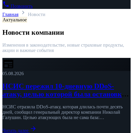
phone
Позвонить
chevron_right
Главная
Новости
Актуальное
Новости
компании
Изменения в законодательстве, новые страховые продукты,
акции и важные события
newspaper
05.08.2026
НСИС пережил 10-дневную DDoS-
атаку, целью которой была остановка
продаж
НСИС отразила DDoS-атаку, которая длилась почти десять
дней, сообщил генеральный директор компании Николай
Галушин. Целью атакующих была не сама база:
«Злоумышленники не пытались проникнуть в …
arrow_forward
Читать далее