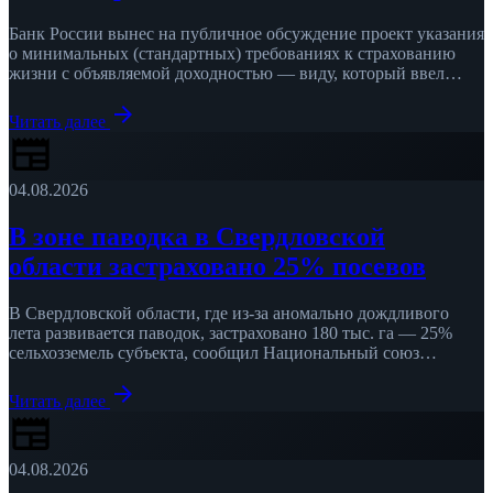
Банк России вынес на публичное обсуждение проект указания
о минимальных (стандартных) требованиях к страхованию
жизни с объявляемой доходностью — виду, который ввел
федеральный закон от …
arrow_forward
Читать далее
newspaper
04.08.2026
В зоне паводка в Свердловской
области застраховано 25% посевов
В Свердловской области, где из-за аномально дождливого
лета развивается паводок, застраховано 180 тыс. га — 25%
сельхозземель субъекта, сообщил Национальный союз
агростраховщиков (НСА). По страхованию …
arrow_forward
Читать далее
newspaper
04.08.2026