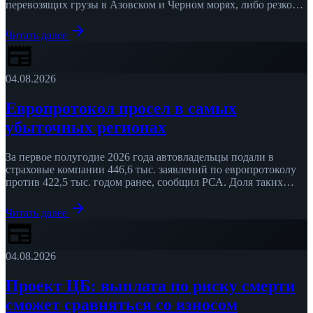
перевозящих грузы в Азовском и Черном морях, либо резко
подняли ставки, сообщает РБК …
arrow_forward
Читать далее
newspaper
04.08.2026
Европротокол просел в самых
убыточных регионах
За первое полугодие 2026 года автовладельцы подали в
страховые компании 446,6 тыс. заявлений по европротоколу
против 422,5 тыс. годом ранее, сообщил РСА. Доля таких
заявлений …
arrow_forward
Читать далее
newspaper
04.08.2026
Проект ЦБ: выплата по риску смерти
сможет сравняться со взносом