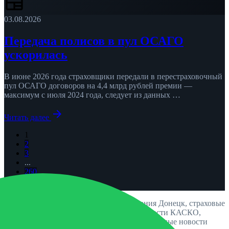
newspaper
03.08.2026
Передача полисов в пул ОСАГО
ускорилась
В июне 2026 года страховщики передали в перестраховочный
пул ОСАГО договоров на 4,4 млрд рублей премии —
максимум с июля 2024 года, следует из данных …
arrow_forward
Читать далее
1
2
3
...
260
chevron_right
Популярные запросы: новости страхования Донецк, страховые
новости Луганск, изменения ОСАГО, новости КАСКО,
страховая компания новости Херсон, актуальные новости