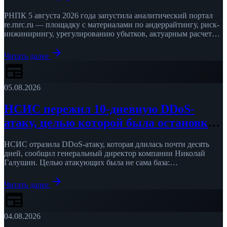
РНПК 5 августа 2026 года запустила аналитический портал
re.rnrc.ru — площадку с материалами по андеррайтингу, риск-
инжинирингу, урегулированию убытков, актуарным расчетам
и катастрофическим рискам. Помимо аналитических …
arrow_forward
Читать далее
newspaper
05.08.2026
НСИС пережил 10-дневную DDoS-
атаку, целью которой была остановка
продаж
НСИС отразила DDoS-атаку, которая длилась почти десять
дней, сообщил генеральный директор компании Николай
Галушин. Целью атакующих была не сама база:
«Злоумышленники не пытались проникнуть в …
arrow_forward
Читать далее
newspaper
04.08.2026