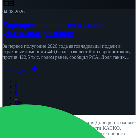
newspaper
04.08.2026
Европротокол просел в самых
убыточных регионах
За первое полугодие 2026 года автовладельцы подали в
страховые компании 446,6 тыс. заявлений по европротоколу
против 422,5 тыс. годом ранее, сообщил РСА. Доля таких
заявлений …
arrow_forward
Читать далее
1
2
3
...
261
chevron_right
Популярные запросы: новости страхования Донецк, страховые
новости Луганск, изменения ОСАГО, новости КАСКО,
страховая компания новости Херсон, актуальные новости