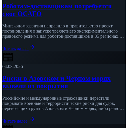
Роботам-доставщикам потребуется
свое ОСАГО
Минэкономразвития направило в правительство проект
постановления о запуске трехлетнего экспериментального
правового режима для роботов-доставщиков в 35 регионах,
сообщает «Российская газета», которая ознакомилась с
arrow_forward
документом. Роботам …
Читать далее
newspaper
04.08.2026
Риски в Азовском и Черном морях
вывели из покрытия
Российские и международные страховщики перестали
покрывать военные и террористические риски для судов,
перевозящих грузы в Азовском и Черном морях, либо резко
подняли ставки, сообщает РБК …
arrow_forward
Читать далее