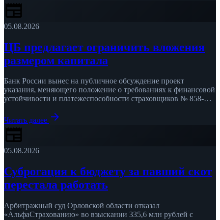
newspaper
05.08.2026
ЦБ предлагает ограничить вложения
размером капитала
Банк России вынес на публичное обсуждение проект
указания, меняющего положение о требованиях к финансовой
устойчивости и платежеспособности страховщиков № 858-П
от 17 июня 2025 года, …
arrow_forward
Читать далее
newspaper
05.08.2026
Суброгация к бюджету за павший скот
перестала работать
Арбитражный суд Орловской области отказал
«АльфаСтрахованию» во взыскании 335,6 млн рублей с