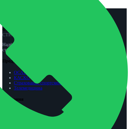
страхования Запорожье.
ФЕНИКС-ПРО
СТРАХОВАНИЕ
Надёжная защита для вас и вашей семьи. ОСАГО, КАСКО,
страхование жизни и спорта.
Продукты
ОСАГО
КАСКО
Страхование спортсменов
Телемедицина
Компания
О нас
Агентам
Урегулирование убытков
Контакты