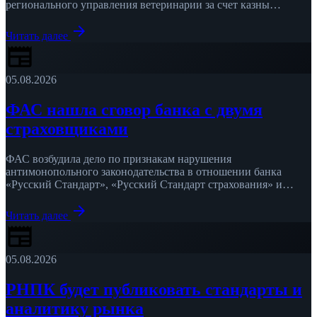
регионального управления ветеринарии за счет казны
области. Страховщик обратился в суд в феврале …
arrow_forward
Читать далее
newspaper
05.08.2026
ФАС нашла сговор банка с двумя
страховщиками
ФАС возбудила дело по признакам нарушения
антимонопольного законодательства в отношении банка
«Русский Стандарт», «Русский Стандарт страхования» и
«Зетта Страхования», сообщила служба 5 августа 2026 года.
arrow_forward
…
Читать далее
newspaper
05.08.2026
РНПК будет публиковать стандарты и
аналитику рынка