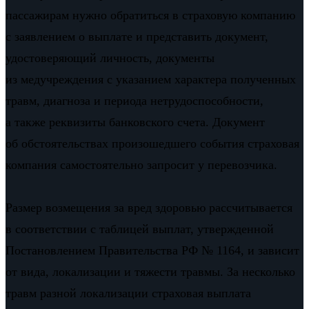
пассажирам нужно обратиться в страховую компанию
с заявлением о выплате и представить документ,
удостоверяющий личность, документы
из медучреждения с указанием характера полученных
травм, диагноза и периода нетрудоспособности,
а также реквизиты банковского счета. Документ
об обстоятельствах произошедшего события страховая
компания самостоятельно запросит у перевозчика.
Размер возмещения за вред здоровью рассчитывается
в соответствии с таблицей выплат, утвержденной
Постановлением Правительства РФ № 1164, и зависит
от вида, локализации и тяжести травмы. За несколько
травм разной локализации страховая выплата