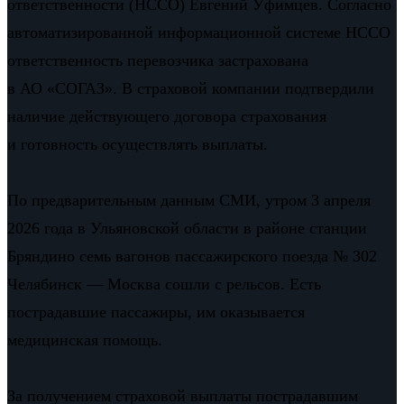
ответственности (НССО) Евгений Уфимцев. Согласно
автоматизированной информационной системе НССО
ответственность перевозчика застрахована
в АО «СОГАЗ». В страховой компании подтвердили
наличие действующего договора страхования
и готовность осуществлять выплаты.
По предварительным данным СМИ, утром 3 апреля
2026 года в Ульяновской области в районе станции
Бряндино семь вагонов пассажирского поезда № 302
Челябинск — Москва сошли с рельсов. Есть
пострадавшие пассажиры, им оказывается
медицинская помощь.
За получением страховой выплаты пострадавшим