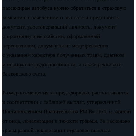
пассажирам автобуса нужно обратиться в страховую
компанию с заявлением о выплате и представить
документ, удостоверяющий личность, документ
о произошедшем событии, оформленный
перевозчиком, документы из медучреждения
с указанием характера полученных травм, диагноза
и периода нетрудоспособности, а также реквизиты
банковского счета.
Размер возмещения за вред здоровью рассчитывается
в соответствии с таблицей выплат, утвержденной
Постановлением Правительства РФ № 1164, и зависит
от вида, локализации и тяжести травмы. За несколько
травм разной локализации страховая выплата