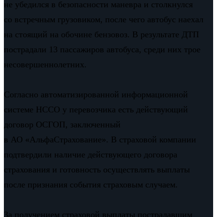
не убедился в безопасности маневра и столкнулся
со встречным грузовиком, после чего автобус наехал
на стоящий на обочине бензовоз. В результате ДТП
пострадали 13 пассажиров автобуса, среди них трое
несовершеннолетних.
Согласно автоматизированной информационной
системе НССО у перевозчика есть действующий
договор ОСГОП, заключенный
в АО «АльфаСтрахование». В страховой компании
подтвердили наличие действующего договора
страхования и готовность осуществлять выплаты
после признания события страховым случаем.
За получением страховой выплаты пострадавшим