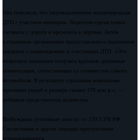
Она пояснила, что злоумышленники инсценировали
ДТП с участием иномарок. Водители-соучастники
съезжали с дороги и врезались в деревья. Затем
в страховые организации предоставлялись подложные
сведения о повреждениях и участниках ДТП. «Это
позволяло незаконно получать крупные денежные
компенсации, сопоставимые со стоимостью самого
автомобиля. В результате страховым компаниям
причинен ущерб в размере свыше 170 млн р.», —
добавила представитель ведомства.
Возбуждены уголовные дела по ст. 159.5 УК РФ.
Соучастники и другие эпизоды преступления
устанавливаются.