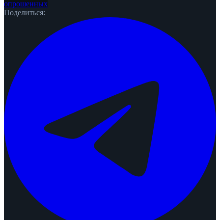
опрошенных
Поделиться: