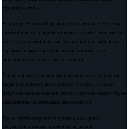
«КоммерсантЪ»
.
В пример Андрей Патраков приводит каско от угона
автомобиля, где средняя стоимость полиса значительно
ниже для автомобилистов, установивших одобренные
страхователями противоугонные системы или
оплачивающих охраняемые стоянки.
Таким образом, «завод, где вся защита построена на
выдаче охраннику антидронового ружья», сможет
получить экономический стимул усилить защиту более
эффективными методами, заключает он.
Риски противоправного применения дронов
злоумышленниками против гражданской