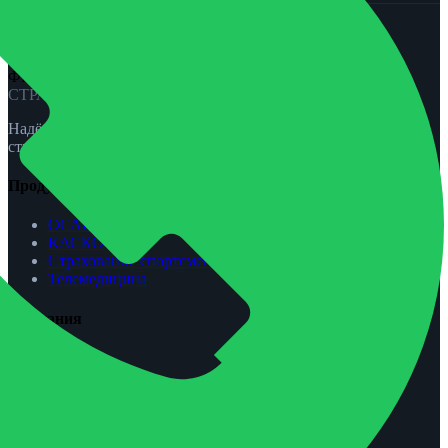
ФЕНИКС-ПРО
СТРАХОВАНИЕ
Надёжная защита для вас и вашей семьи. ОСАГО, КАСКО,
страхование жизни и спорта.
Продукты
ОСАГО
КАСКО
Страхование спортсменов
Телемедицина
Компания
О нас
Агентам
Урегулирование убытков
Контакты
Обратная связь