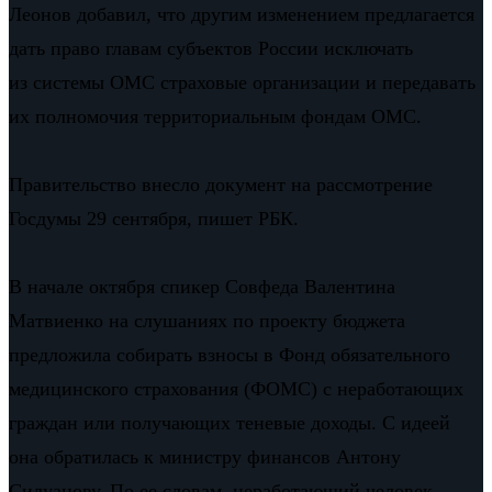
Леонов добавил, что другим изменением предлагается
дать право главам субъектов России исключать
из системы ОМС страховые организации и передавать
их полномочия территориальным фондам ОМС.
Правительство внесло документ на рассмотрение
Госдумы 29 сентября, пишет РБК.
В начале октября спикер Совфеда Валентина
Матвиенко на слушаниях по проекту бюджета
предложила собирать взносы в Фонд обязательного
медицинского страхования (ФОМС) с неработающих
граждан или получающих теневые доходы. С идеей
она обратилась к министру финансов Антону
Силуанову. По ее словам, неработающий человек