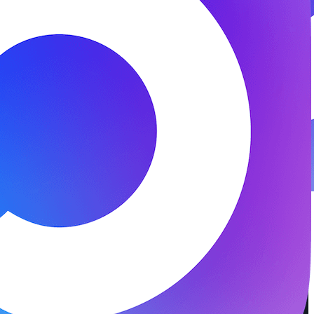
© 2026 ООО «ФЕНИКС-ПРО». Все права защищены.
Представитель СК «Двадцать первый век»
Разработка и поддержка —
DS
DevelopStudio.ru