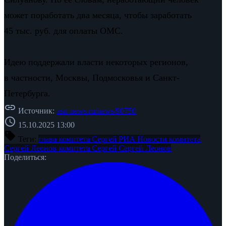
может поработать два месяца, чтобы заработать
45 тыс. руб. для оплаты ОМС.
Идею поддержали власти некоторых регионов,
в частности, Москвы, Подмосковья и Санкт-
Петербурга.
link
Источник:
asn-news.ru/news/90750
schedule
15.10.2025 13:00
sell
Теги:
глава комитета Сергей
РИА Новости
комитета
Сергей Леонов
комитета Сергей
Сергей Леонов
Поделиться: