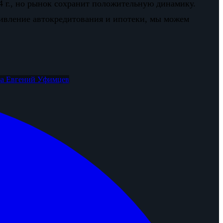
24 г., но рынок сохранит положительную динамику.
живление автокредитования и ипотеки, мы можем
за
Евгений Уфимцев