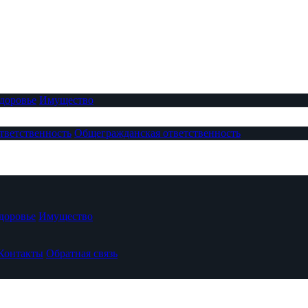
доровье
Имущество
тветственность
Общегражданская ответственность
доровье
Имущество
Контакты
Обратная связь