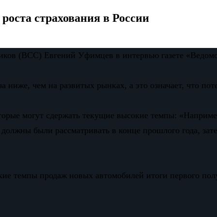
роста страхования в России
иков (ВСС) Евгений Уфимцев в интервью газете «Ведомо
а ниже, чем на развитых рынках, а это означает, что по
торые могут сдержать текущие высокие темпы: «Наприме
 должны были рассматривать в конце прошлого года, зат
окие темпы продаж новых автомобилей итоги первого по