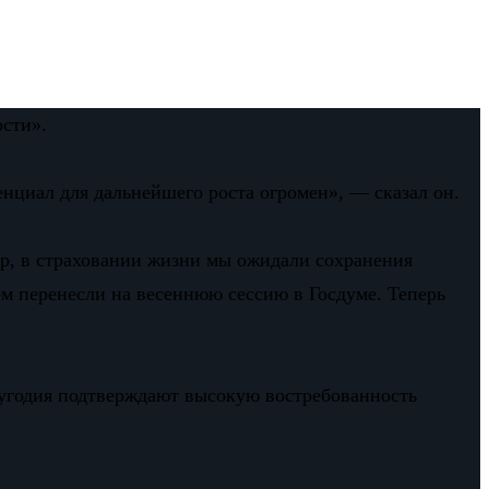
сти».
тенциал для дальнейшего роста огромен», — сказал он.
р, в страховании жизни мы ожидали сохранения
ем перенесли на весеннюю сессию в Госдуме. Теперь
лугодия подтверждают высокую востребованность