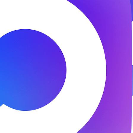
© 2026 ООО «ФЕНИКС-ПРО». Все права защищены.
Представитель СК «Двадцать первый век»
Разработка и поддержка —
DS
DevelopStudio.ru