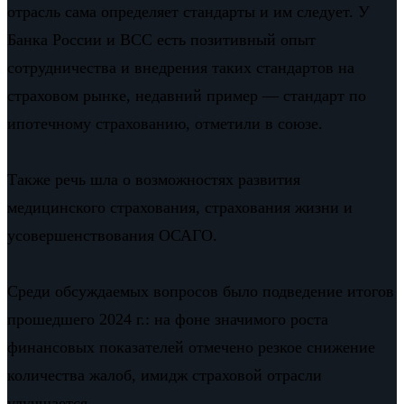
отрасль сама определяет стандарты и им следует. У
Банка России и ВСС есть позитивный опыт
сотрудничества и внедрения таких стандартов на
страховом рынке, недавний пример — стандарт по
ипотечному страхованию, отметили в союзе.
Также речь шла о возможностях развития
медицинского страхования, страхования жизни и
усовершенствования ОСАГО.
Среди обсуждаемых вопросов было подведение итогов
прошедшего 2024 г.: на фоне значимого роста
финансовых показателей отмечено резкое снижение
количества жалоб, имидж страховой отрасли
улучшается.