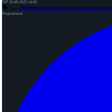
schedule
26.08.2025 14:00
sell
Теги:
Заемщик ежемесячно платит
срок возвращает банку
З
Поделиться: