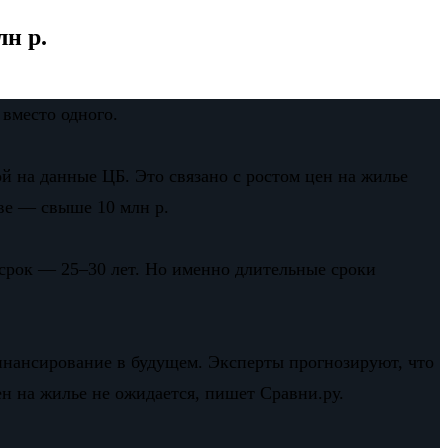
лн р.
 вместо одного.
й на данные ЦБ. Это связано с ростом цен на жилье
кве — свыше 10 млн р.
срок — 25–30 лет. Но именно длительные сроки
инансирование в будущем. Эксперты прогнозируют, что
ен на жилье не ожидается, пишет Сравни.ру.