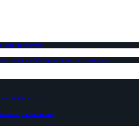
доровье
Имущество
тветственность
Общегражданская ответственность
доровье
Имущество
Контакты
Обратная связь