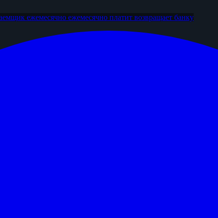
аемщик ежемесячно
ежемесячно платит
возвращает банку