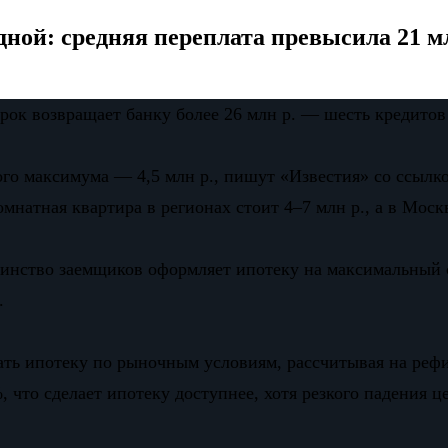
дной: средняя переплата превысила 21 м
срок возвращает банку более 26 млн р. — шесть кредитов
го максимума — 4,5 млн р., пишут «Известия» со ссылко
мнатная квартира в регионах стоит 4–7 млн р., а в Мос
инство заемщиков оформляет ипотеку на максимальный 
.
ать ипотеку по рыночным условиям, рассчитывая на реф
, что сделает ипотеку доступнее, хотя резкого падения ц