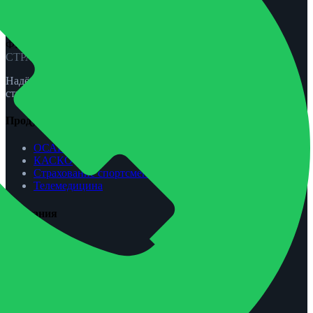
ФЕНИКС-ПРО
СТРАХОВАНИЕ
Надёжная защита для вас и вашей семьи. ОСАГО, КАСКО,
страхование жизни и спорта.
Продукты
ОСАГО
КАСКО
Страхование спортсменов
Телемедицина
Компания
О нас
Агентам
Урегулирование убытков
Контакты
Обратная связь