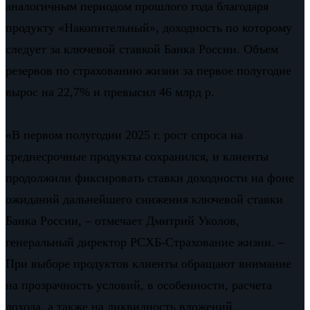
аналогичным периодом прошлого года благодаря
продукту «Накопительный», доходность по которому
следует за ключевой ставкой Банка России. Объем
резервов по страхованию жизни за первое полугодие
вырос на 22,7% и превысил 46 млрд р.
«В первом полугодии 2025 г. рост спроса на
среднесрочные продукты сохранился, и клиенты
продолжили фиксировать ставки доходности на фоне
ожиданий дальнейшего снижения ключевой ставки
Банка России, – отмечает Дмитрий Уколов,
генеральный директор РСХБ-Страхование жизни. –
При выборе продуктов клиенты обращают внимание
на прозрачность условий, в особенности, расчета
дохода, а также на ликвидность вложений.