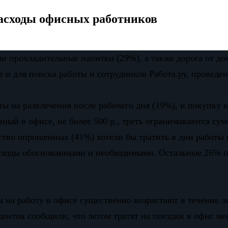
асходы офисных работников
 прохладительные напитки (29%), а также дорога от дом
 и для поиска работы и сотрудников Работа.ру, проведен
ы на развлечения после рабочего дня (19%), и покупку 
ный в офисе, не более 500 р., треть ограничиваются сум
нство опрошенных (41%) хотели бы тратить в дни работы в
расходы обоснованными и необходимыми. Остальные 26% 
 на работу в офисе существенно возрастают в течение л
дентов сообщили, что летом тратят на поездки в офис ме