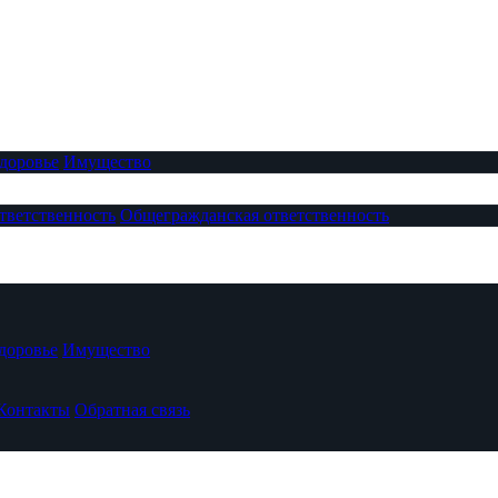
доровье
Имущество
тветственность
Общегражданская ответственность
доровье
Имущество
Контакты
Обратная связь