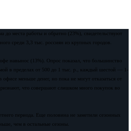
а до места работы и обратно (23%), свидетельствуют
ного среди 3,3 тыс. россиян из крупных городов.
кофе навынос (13%). Опрос показал, что большинство
мой в пределах от 500 до 1 тыс. р., каждый шестой — 1-
 офисе меньше денег, но пока не могут отказаться от
признают, что совершают слишком много покупок во
етнего периода. Еще половина не заметили сезонных
ньше, чем в остальные сезоны.