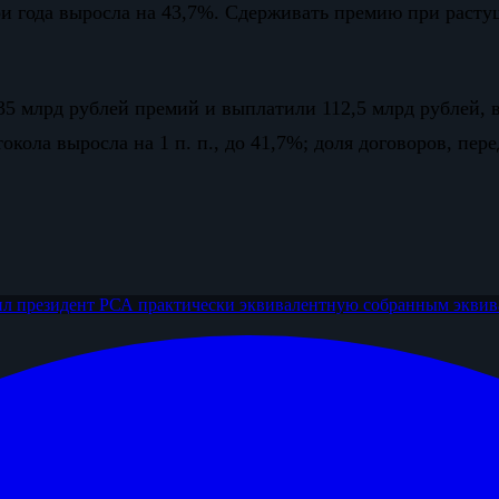
 три года выросла на 43,7%. Сдерживать премию при раст
135 млрд рублей премий и выплатили 112,5 млрд рублей, 
ола выросла на 1 п. п., до 41,7%; доля договоров, перед
ил президент РСА
практически эквивалентную собранным
эквив