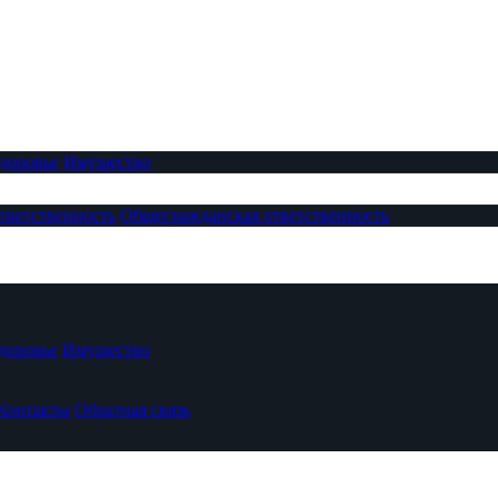
доровье
Имущество
тветственность
Общегражданская ответственность
доровье
Имущество
Контакты
Обратная связь