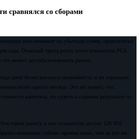
и сравнялся со сборами
раховщики выплачивают по убыткам сумму, практически
ев года. Опасный тренд роста этого показателя РСА
и это может дестабилизировать рынок.
 года дают более высокую аварийность и не отражают
ением всего одного месяца. Это не значит, что
тоимости капитала, но судить о годовом результате по
бля годом ранее); в мае показатель достиг 128 950
ратил внимание: сейчас премия ниже, чем за тот же