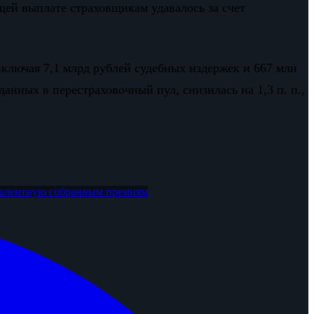
ущей выплате страховщикам удавалось за счет
включая 7,1 млрд рублей судебных издержек и 667 млн
анных в перестраховочный пул, снизилась на 1,3 п. п.,
алентную собранным премиям