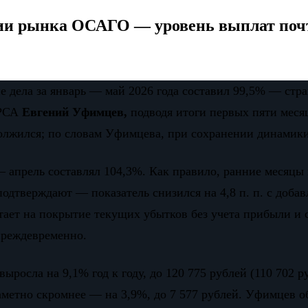
ции рынка ОСАГО — уровень выплат почт
е дела за январь — май 2026 года составил 99,5% — ст
 РСА
Евгений Уфимцев,
подводя итоги первых пяти месяц
одолжился; по словам Уфимцева, при сохранении динамик
 — апрель составлял 104,3%. Как правило, ранние месяцы
одтверждают — показатель снизился на 4,8 п. п. с добавл
тает на покрытие текущих убытков без учета прибыли и с
преждевременно.
росла на 9,1% год к году, до 120 775 рублей (110 702 ру
метно скромнее — на 3,9%, до 7 577 рублей. Уфимцев об