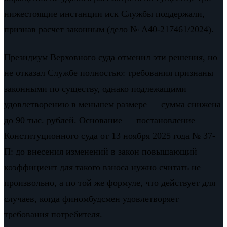
нижестоящие инстанции иск Службы поддержали,
признав расчет законным (дело № А40-217461/2024).
Президиум Верховного суда отменил эти решения, но
не отказал Службе полностью: требования признаны
законными по существу, однако подлежащими
удовлетворению в меньшем размере — сумма снижена
до 90 тыс. рублей. Основание — постановление
Конституционного суда от 13 ноября 2025 года № 37-
П: до внесения изменений в закон повышающий
коэффициент для такого взноса нужно считать не
произвольно, а по той же формуле, что действует для
случаев, когда финомбудсмен удовлетворяет
требования потребителя.