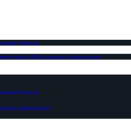
доровье
Имущество
тветственность
Общегражданская ответственность
доровье
Имущество
Контакты
Обратная связь