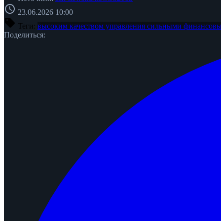
schedule
23.06.2026 10:00
sell
Теги:
высоким качеством управления
сильными финансовы
Поделиться: