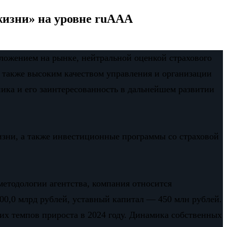
жизни» на уровне ruAAА
ложением на рынке, нейтральной оценкой страхового
 также высоким качеством управления и организации
ика и его заинтересованность в дальнейшем развитии
зни, а также инвестиционные программы со страховой
методологии агентства, компания относится
200,0 млрд рублей, уставный капитал — 450 млн рублей.
их темпов прироста в 2024 году. Динамика собственных