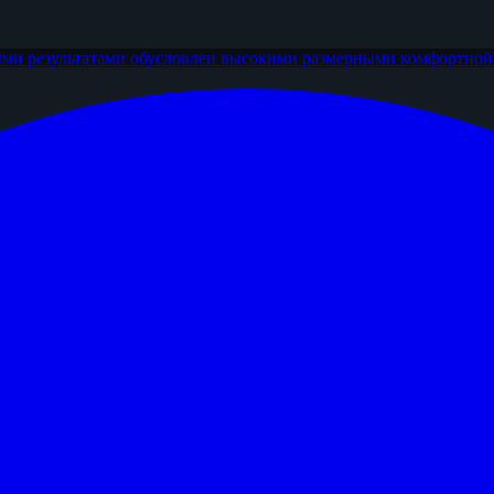
ми результатами
обусловлен высокими размерными
комфортной