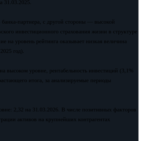
 31.03.2025.
о банка-партнера, с другой стороны — высокой
вского инвестиционного страхования жизни в структуре
ие на уровень рейтинга оказывает низкая величина
2025 год).
я на высоком уровне, рентабельность инвестиций (3,1%
арастающего итога, за анализируемые периоды
вне: 2,32 на 31.03.2026. В числе позитивных факторов
нтрации активов на крупнейших контрагентах