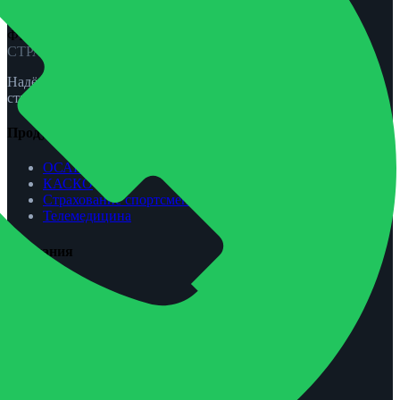
ФЕНИКС-ПРО
СТРАХОВАНИЕ
Надёжная защита для вас и вашей семьи. ОСАГО, КАСКО,
страхование жизни и спорта.
Продукты
ОСАГО
КАСКО
Страхование спортсменов
Телемедицина
Компания
О нас
Агентам
Урегулирование убытков
Контакты
Обратная связь
Контакты