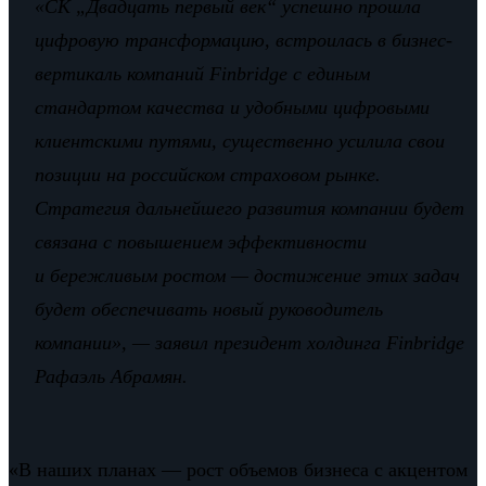
«СК „Двадцать первый век“ успешно прошла
цифровую трансформацию, встроилась в бизнес-
вертикаль компаний Finbridge с единым
стандартом качества и удобными цифровыми
клиентскими путями, существенно усилила свои
позиции на российском страховом рынке.
Стратегия дальнейшего развития компании будет
связана с повышением эффективности
и бережливым ростом — достижение этих задач
будет обеспечивать новый руководитель
компании», — заявил президент холдинга Finbridge
Рафаэль Абрамян.
«В наших планах — рост объемов бизнеса с акцентом