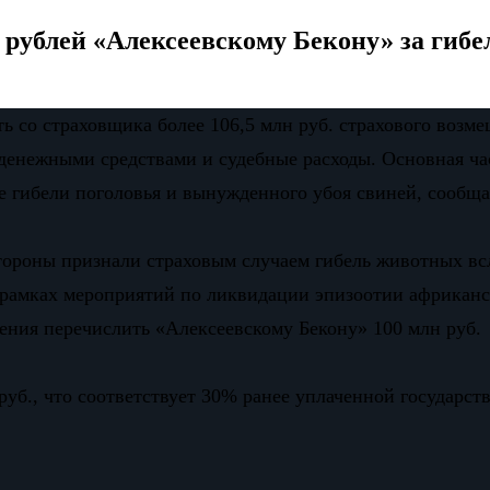
рублей «Алексеевскому Бекону» за гибе
ь со страховщика более 106,5 млн руб. страхового возм
денежными средствами и судебные расходы. Основная час
е гибели поголовья и вынужденного убоя свиней, сообща
стороны признали страховым случаем гибель животных в
в рамках мероприятий по ликвидации эпизоотии африкан
ения перечислить «Алексеевскому Бекону» 100 млн руб.
руб., что соответствует 30% ранее уплаченной государс