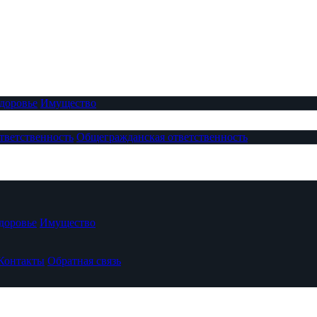
доровье
Имущество
тветственность
Общегражданская ответственность
доровье
Имущество
Контакты
Обратная связь