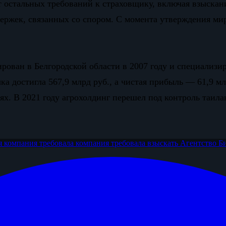
 остальных требований к страховщику, включая взыскани
держек, связанных со спором. С момента утверждения м
ирован в Белгородской области в 2007 году и специализи
чка достигла 567,9 млрд руб., а чистая прибыль — 61,9 
ях. В 2021 году агрохолдинг перешел под контроль таила
я компания требовала
компания требовала взыскать
Агентство Б