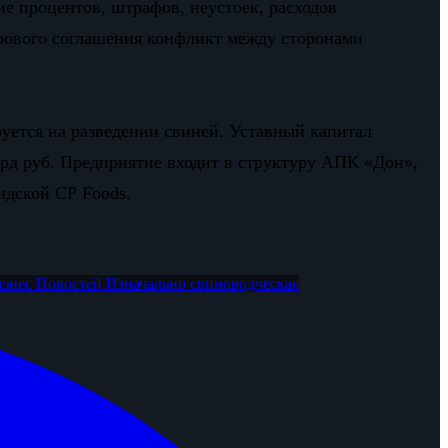
е процентов, штрафов, неустоек, расходов
ирового соглашения конфликт между сторонами
руется на разведении свиней. Уставный капитал
млрд руб. Предприятие входит в структуру АПК «Дон»,
ндской CP Foods.
изнес Новостей
Изначально свиноводческая