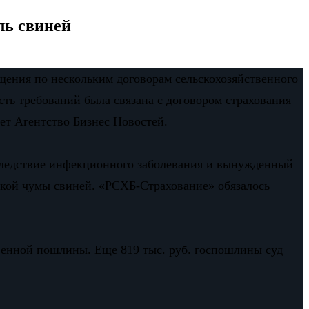
ль свиней
ещения по нескольким договорам сельскохозяйственного
ть требований была связана с договором страхования
ет Агентство Бизнес Новостей.
следствие инфекционного заболевания и вынужденный
ской чумы свиней. «РСХБ-Страхование» обязалось
твенной пошлины. Еще 819 тыс. руб. госпошлины суд