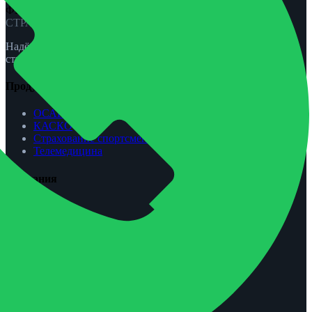
ФЕНИКС-ПРО
СТРАХОВАНИЕ
Надёжная защита для вас и вашей семьи. ОСАГО, КАСКО,
страхование жизни и спорта.
Продукты
ОСАГО
КАСКО
Страхование спортсменов
Телемедицина
Компания
О нас
Агентам
Урегулирование убытков
Контакты
Обратная связь
Контакты