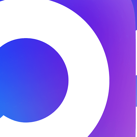
© 2026 ООО «ФЕНИКС-ПРО». Все права защищены.
Представитель СК «Двадцать первый век»
Разработка и поддержка —
DS
DevelopStudio.ru