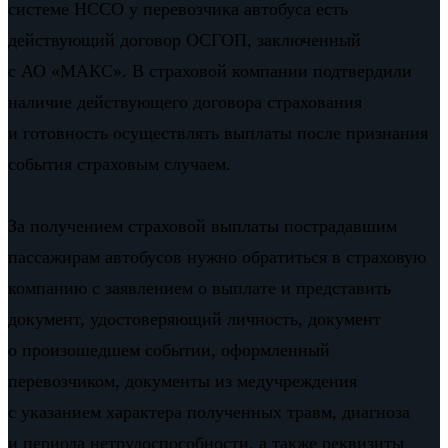
системе НССО у перевозчика автобуса есть
действующий договор ОСГОП, заключенный
с АО «МАКС». В страховой компании подтвердили
наличие действующего договора страхования
и готовность осуществлять выплаты после признания
события страховым случаем.
За получением страховой выплаты пострадавшим
пассажирам автобусов нужно обратиться в страховую
компанию с заявлением о выплате и представить
документ, удостоверяющий личность, документ
о произошедшем событии, оформленный
перевозчиком, документы из медучреждения
с указанием характера полученных травм, диагноза
и периода нетрудоспособности, а также реквизиты