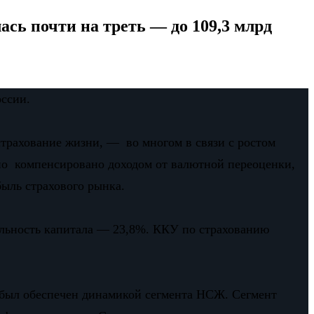
ась почти на треть — до 109,3 млрд
оссии.
страхование жизни, — во многом в связи с ростом
но компенсировано доходом от валютной переоценки,
быль страхового рынка.
бельность капитала — 23,8%. ККУ по страхованию
м был обеспечен динамикой сегмента НСЖ. Сегмент