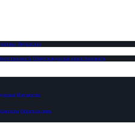
доровье
Имущество
тветственность
Общегражданская ответственность
доровье
Имущество
Контакты
Обратная связь