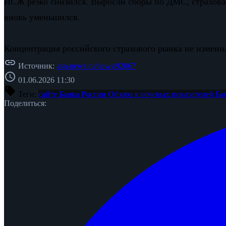
ИСЖ резко снизился. Выросли сборы по ДМС, страхова
вновь уменьшился.
Концентрация российского страхового рынка не изменил
link
Источник:
asn-news.ru/news/92067
schedule
01.06.2026 11:30
sell
Теги:
сайте Банка России
Обзора ключевых показателей
Ба
Поделиться: