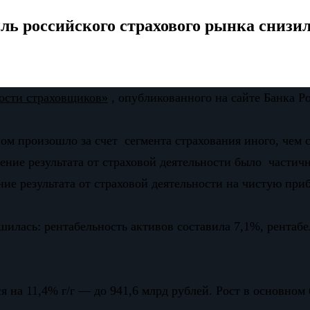
ыль российского страхового рынка снизил
ности страховщиков»
, опубликованного на сайте Банка Р
ом произошло за счет сегмента страхования иного, чем 
ние результата от страховой деятельности было частич
ие результата от страховой деятельности на чистую при
ьшилась: рентабельность активов составила 7,1%, рента
я на 11,4% г/г — до 941,6 млрд рублей. Рост в основно