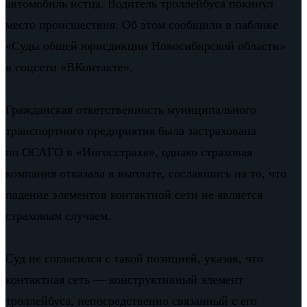
автомобиль истца. Водитель троллейбуса покинул
место происшествия. Об этом сообщили в паблике
«Суды общей юрисдикции Новосибирской области»
в соцсети «ВКонтакте».
Гражданская ответственность муниципального
транспортного предприятия была застрахована
по ОСАГО в «Ингосстрахе», однако страховая
компания отказала в выплате, сославшись на то, что
падение элементов контактной сети не является
страховым случаем.
Суд не согласился с такой позицией, указав, что
контактная сеть — конструктивный элемент
троллейбуса, непосредственно связанный с его