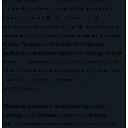
меньше 50 лошадиных сил до 1,66 для мотоциклов
мощностью свыше 90 л.с. Понятно, что для
большинства мотоциклов этот коэффициент больше
единицы, и это соответствующе сказывается на цене
полиса. Также на росте стоимости отразилось
декабрьское расширение тарифного коридора Банком
России — для мототехники оно составило 40% в обе
стороны. «Вилка» базового тарифа для страхователей
с мотоциклами теперь составляет от 155
до 4260 рублей.
«Принимая решение о расширении тарифного
коридора, в ЦБ учитывали динамику основных
показателей убыточности владельцев мототехники —