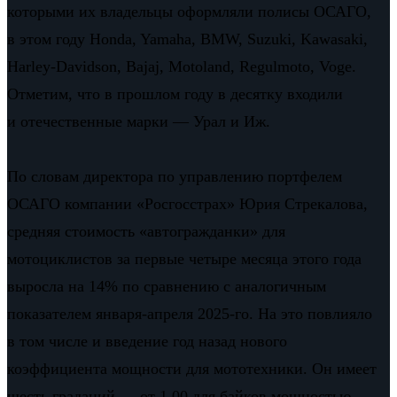
которыми их владельцы оформляли полисы ОСАГО,
в этом году Honda, Yamaha, BMW, Suzuki, Kawasaki,
Harley-Davidson, Bajaj, Motoland, Regulmoto, Voge.
Отметим, что в прошлом году в десятку входили
и отечественные марки — Урал и Иж.
По словам директора по управлению портфелем
ОСАГО компании «Росгосстрах» Юрия Стрекалова,
средняя стоимость «автогражданки» для
мотоциклистов за первые четыре месяца этого года
выросла на 14% по сравнению с аналогичным
показателем января-апреля 2025-го. На это повлияло
в том числе и введение год назад нового
коэффициента мощности для мототехники. Он имеет
шесть градаций — от 1,00 для байков мощностью