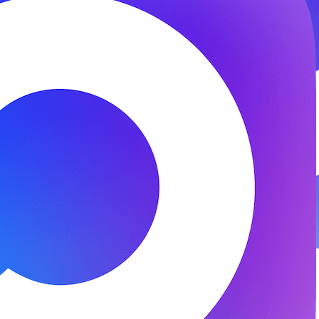
© 2026 ООО «ФЕНИКС-ПРО». Все права защищены.
Представитель СК «Двадцать первый век»
Разработка и поддержка —
DS
DevelopStudio.ru