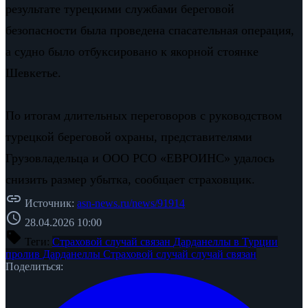
результате турецкими службами береговой
безопасности была проведена спасательная операция,
а судно было отбуксировано к якорной стоянке
Шевкетье.
По итогам длительных переговоров с руководством
турецкой береговой охраны, представителями
Грузовладельца и ООО РСО «ЕВРОИНС» удалось
снизить размер убытка, сообщает страховщик.
link
Источник:
asn-news.ru/news/91914
schedule
28.04.2026 10:00
sell
Теги:
Страховой случай связан
Дарданеллы в Турции
пролив Дарданеллы
Страховой случай
случай связан
Поделиться: