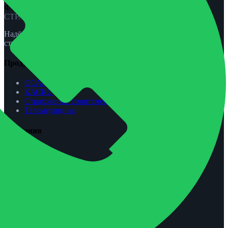
ФЕНИКС-ПРО
СТРАХОВАНИЕ
Надёжная защита для вас и вашей семьи. ОСАГО, КАСКО,
страхование жизни и спорта.
Продукты
ОСАГО
КАСКО
Страхование спортсменов
Телемедицина
Компания
О нас
Агентам
Урегулирование убытков
Контакты
Обратная связь
Контакты