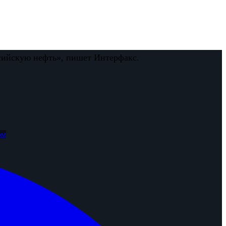
ссийскую нефть», пишет Интерфакс.
ом