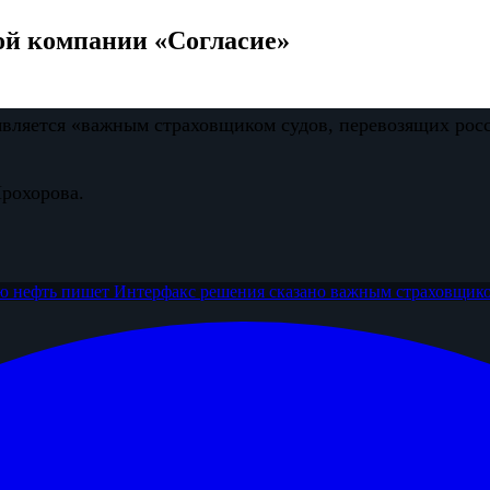
ой компании «Согласие»
 является «важным страховщиком судов, перевозящих ро
рохорова.
ю нефть
пишет Интерфакс
решения сказано
важным страховщик