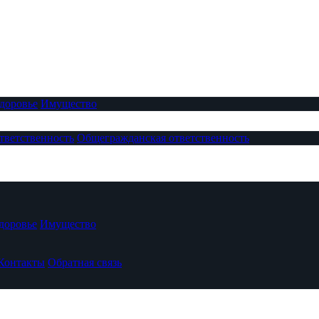
доровье
Имущество
тветственность
Общегражданская ответственность
доровье
Имущество
Контакты
Обратная связь