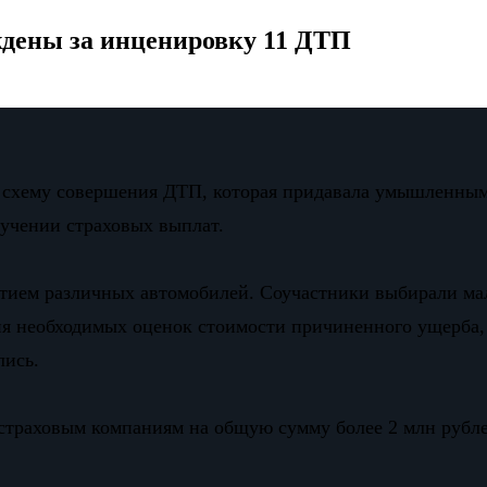
дены за инценировку 11 ДТП
ю схему совершения ДТП, которая придавала умышленным
лучении страховых выплат.
тием различных автомобилей. Соучастники выбирали ма
я необходимых оценок стоимости причиненного ущерба,
лись.
страховым компаниям на общую сумму более 2 млн рубле