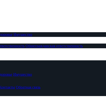
доровье
Имущество
тветственность
Общегражданская ответственность
доровье
Имущество
Контакты
Обратная связь