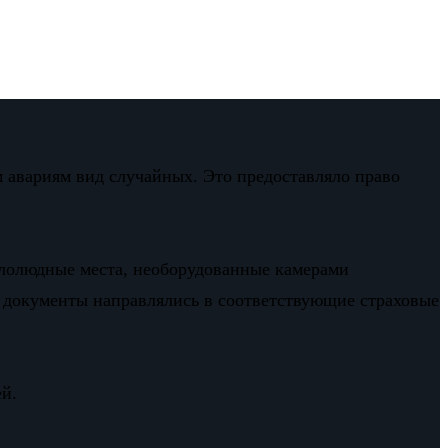
 авариям вид случайных. Это предоставляло право
лолюдные места, необорудованные камерами
 документы направлялись в соответствующие страховые
й.