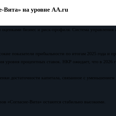
-Вита» на уровне AA.ru
оценками бизнес и риск-профиля. Система управления ад
окие показатели прибыльности по итогам 2025 года и п
ия уровня процентных ставок. НКР ожидает, что в 2026 
нки достаточности капитала, связанное с уменьшением в
ов «Согласие-Вита» остаются стабильно высокими.