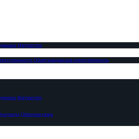
доровье
Имущество
тветственность
Общегражданская ответственность
доровье
Имущество
Контакты
Обратная связь