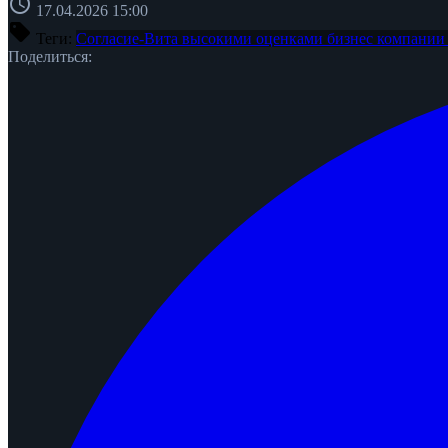
schedule
17.04.2026 15:00
sell
Теги:
Согласие-Вита
высокими оценками бизнес
компани
Поделиться: