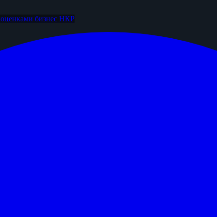
и
оценками бизнес
НКР