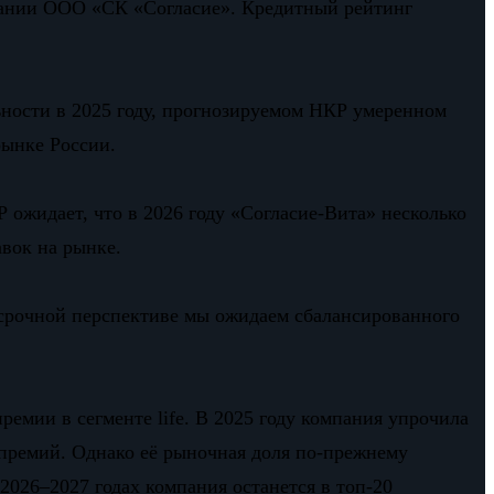
пании ООО «СК «Согласие». Кредитный рейтинг
ности в 2025 году, прогнозируемом НКР умеренном
рынке России.
ожидает, что в 2026 году «Согласие-Вита» несколько
вок на рынке.
несрочной перспективе мы ожидаем сбалансированного
емии в сегменте life. В 2025 году компания упрочила
 премий. Однако её рыночная доля по-прежнему
026–2027 годах компания останется в топ-20