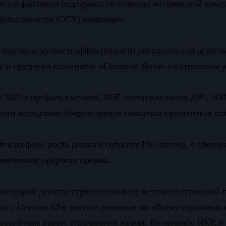
ляется фактором поддержки со стороны материнской ком
тоспособности (ОСК) компании.
я высоким уровнем эффективности операционной деятель
у и средними позициями «Согласие-Вита» на страховом 
2025 году была высокой, ROE составила около 23%. НКР 
сти вследствие общего тренда снижения процентных ста
ся на фоне роста рынка в сегменте life, однако, в сред
значением прироста премии.
о второй десяток страховщиков по величине страховой пр
 с 15-го на 13-е место в рэнкинге по объёму страховых
оссийском рынке страхования жизни. По мнению НКР, в 2