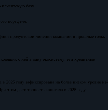
 клиентскую базу.
ого портфеля.
ецифики продуктовой линейки компании в прошлые годы,
ходящих с ней в одну экосистему: эти кредитные
а в 2025 году зафиксирована на более низком уровне из-
ри этом достаточность капитала в 2025 году