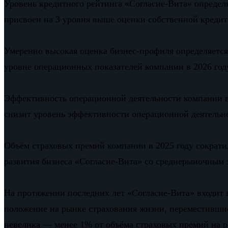
Уровень кредитного рейтинга «Согласие-Вита» опреде
присвоен на 3 уровня выше оценки собственной креди
Умеренно высокая оценка бизнес-профиля определяетс
уровне операционных показателей компании в 2026 год
Эффективность операционной деятельности компании в 
снизит уровень эффективности операционной деятельно
Объём страховых премий компании в 2025 году сократил
развития бизнеса «Согласие-Вита» со среднерыночным 
На протяжении последних лет «Согласие-Вита» входит в
положение на рынке страхования жизни, переместившись
невелика — менее 1% от объёма страховых премий на р