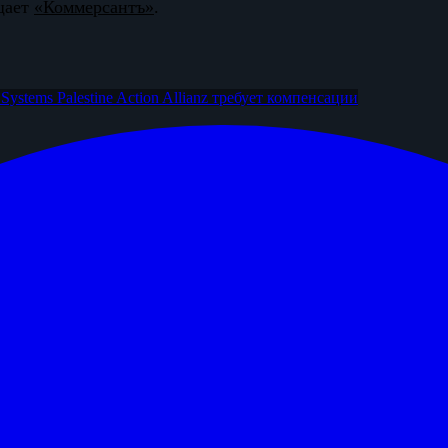
щает
«Коммерсантъ»
.
t Systems
Palestine Action
Allianz требует компенсации