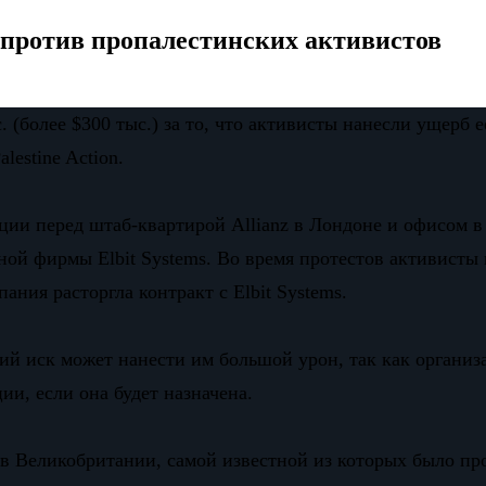
к против пропалестинских активистов
. (более $300 тыс.) за то, что активисты нанесли ущерб 
estine Action.
кции перед штаб-квартирой Allianz в Лондоне и офисом в
ной фирмы Elbit Systems. Во время протестов активисты 
ания расторгла контракт с Elbit Systems.
кий иск может нанести им большой урон, так как организ
ии, если она будет назначена.
ий в Великобритании, самой известной из которых было 