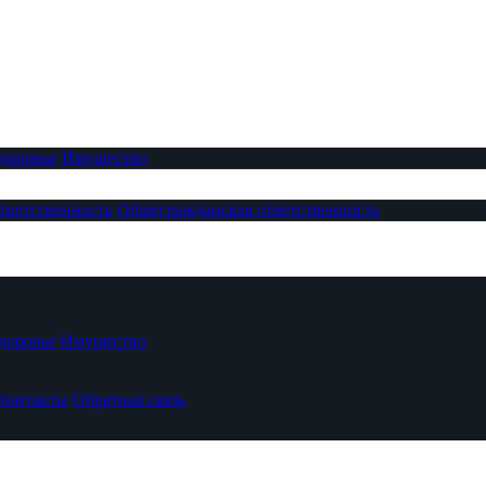
доровье
Имущество
тветственность
Общегражданская ответственность
доровье
Имущество
Контакты
Обратная связь