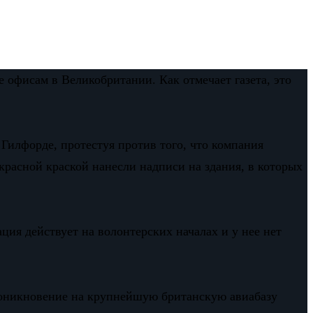
ее офисам в Великобритании. Как отмечает газета, это
 Гилфорде, протестуя против того, что компания
красной краской нанесли надписи на здания, в которых
ация действует на волонтерских началах и у нее нет
проникновение на крупнейшую британскую авиабазу