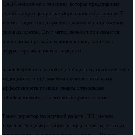
CAR-T-клеточную терапию, которая представляет
собой процесс репрограммирования собственных Т-
клеток пациента для распознавания и уничтожения
раковых клеток. Этот метод лечения применяется
в основном при заболеваниях крови, таких как
рефрактерный лейкоз и лимфомы.
«Включение новых подходов в систему обязательного
медицинского страхования позволит повысить
эффективность помощи людям с тяжелыми
заболеваниями», — считают в правительстве.
Ранее директор по научной работе НИЦ имени
Гамалеи Владимир Гущин раскрыл срок разработки
онковакцины для конкретного пациента. По его