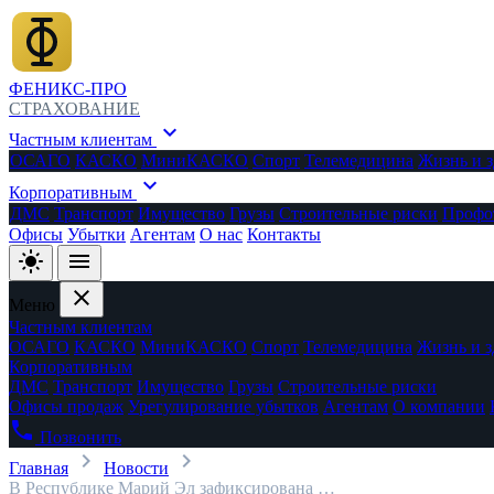
ФЕНИКС-ПРО
СТРАХОВАНИЕ
expand_more
Частным клиентам
ОСАГО
КАСКО
МиниКАСКО
Спорт
Телемедицина
Жизнь и з
expand_more
Корпоративным
ДМС
Транспорт
Имущество
Грузы
Строительные риски
Профо
Офисы
Убытки
Агентам
О нас
Контакты
light_mode
menu
close
Меню
Частным клиентам
ОСАГО
КАСКО
МиниКАСКО
Спорт
Телемедицина
Жизнь и з
Корпоративным
ДМС
Транспорт
Имущество
Грузы
Строительные риски
Офисы продаж
Урегулирование убытков
Агентам
О компании
phone
Позвонить
chevron_right
chevron_right
Главная
Новости
В Республике Марий Эл зафиксирована …