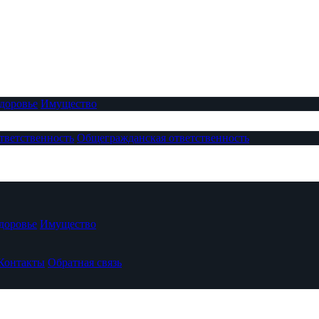
доровье
Имущество
тветственность
Общегражданская ответственность
доровье
Имущество
Контакты
Обратная связь