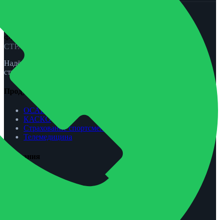
ФЕНИКС-ПРО
СТРАХОВАНИЕ
Надёжная защита для вас и вашей семьи. ОСАГО, КАСКО,
страхование жизни и спорта.
Продукты
ОСАГО
КАСКО
Страхование спортсменов
Телемедицина
Компания
О нас
Агентам
Урегулирование убытков
Контакты
Обратная связь