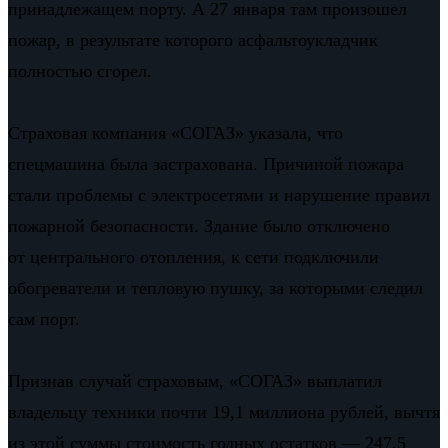
принадлежащем порту. А 27 января там произошел
пожар, в результате которого асфальтоукладчик
полностью сгорел.
Страховая компания «СОГАЗ» указала, что
спецмашина была застрахована. Причиной пожара
стали проблемы с электросетями и нарушение правил
пожарной безопасности. Здание было отключено
от центрального отопления, к сети подключили
обогреватели и тепловую пушку, за которыми следил
сам порт.
Признав случай страховым, «СОГАЗ» выплатил
владельцу техники почти 19,1 миллиона рублей, вычтя
из этой суммы стоимость годных остатков — 247,5