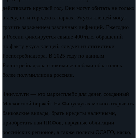
действовать круглый год. Они могут обитать не только
в лесу, но и городских парках. Укусы клещей могут
грозить заражением различных инфекций. Ежегодно
в России фиксируется свыше 400 тыс. обращений
по факту укуса клещей, следует из статистики
Роспотребнадзора. В 2025 году по данным
Роспотребнадзора с такими жалобами обратились
более полумиллиона россиян.
Финуслуги — это маркетплейс для денег, созданный
Московской биржей. На Финуслугах можно открывать
банковские вклады, брать кредиты наличными,
приобретать паи ПИФов, народные облигации
российских регионов, а также полисы ОСАГО, каско,