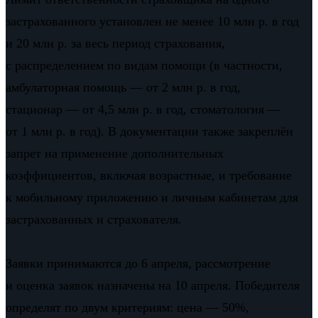
застрахованного установлен не менее 10 млн р. в год
и 20 млн р. за весь период страхования,
с распределением по видам помощи (в частности,
амбулаторная помощь — от 2 млн р. в год,
стационар — от 4,5 млн р. в год, стоматология —
от 1 млн р. в год). В документации также закреплён
запрет на применение дополнительных
коэффициентов, включая возрастные, и требование
к мобильному приложению и личным кабинетам для
застрахованных и страхователя.
Заявки принимаются до 6 апреля, рассмотрение
и оценка заявок назначены на 10 апреля. Победителя
определят по двум критериям: цена — 50%,