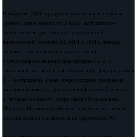
Программы ДМС предусматривают «врача офиса»
(прием 1 раз в неделю по 2 часа), амбулаторно-
поликлиническую помощь с расширенной
диагностикой (включая КТ, МРТ и ПЭТ), помощь
на дому, стоматологию, скорую помощь
и стационарное лечение (для программ 1–2 —
плановая и экстренная госпитализация, для программы
3 — экстренная). Также предусмотрена программа
онкологической поддержки с верификацией диагноза
и «вторым мнением». Территория обслуживания —
Москва и Московская область, при этом экстренная
помощь должна оказываться на территории РФ.
Лимит ответственности страховщика на одного