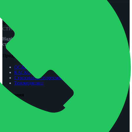
ФЕНИКС-ПРО
СТРАХОВАНИЕ
Надёжная защита для вас и вашей семьи. ОСАГО, КАСКО,
страхование жизни и спорта.
Продукты
ОСАГО
КАСКО
Страхование спортсменов
Телемедицина
Компания
О нас
Агентам
Урегулирование убытков
Контакты
Обратная связь