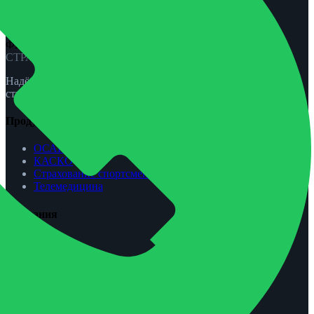
ФЕНИКС-ПРО
СТРАХОВАНИЕ
Надёжная защита для вас и вашей семьи. ОСАГО, КАСКО,
страхование жизни и спорта.
Продукты
ОСАГО
КАСКО
Страхование спортсменов
Телемедицина
Компания
О нас
Агентам
Урегулирование убытков
Контакты
Обратная связь