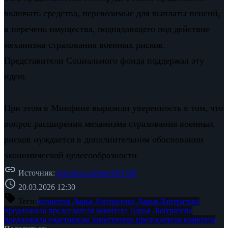
включать средства, перевозимые для выплаты пенсий,
в перечень имущества, подпадающего под действие
механизма страхования военных рисков.
Представители Социального фонда поддержал эту
идею.
При этом в Минфине выразили уверенность в том, что
вопрос расширения механизма страхования военных
рисков нуждается в дополнительном обосновании
экономической целесообразности.
link
Источник:
asn-news.ru/news/91720
schedule
20.03.2026 12:30
sell
Теги:
комитета Дарья Лантратова
Дарья Лантратова
предложила
председателя комитета Дарья
Лантратова
предложила участникам
Заместитель председателя комитета