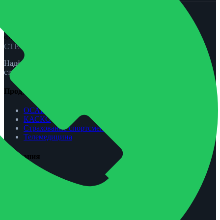
ФЕНИКС-ПРО
СТРАХОВАНИЕ
Надёжная защита для вас и вашей семьи. ОСАГО, КАСКО,
страхование жизни и спорта.
Продукты
ОСАГО
КАСКО
Страхование спортсменов
Телемедицина
Компания
О нас
Агентам
Урегулирование убытков
Контакты
Обратная связь