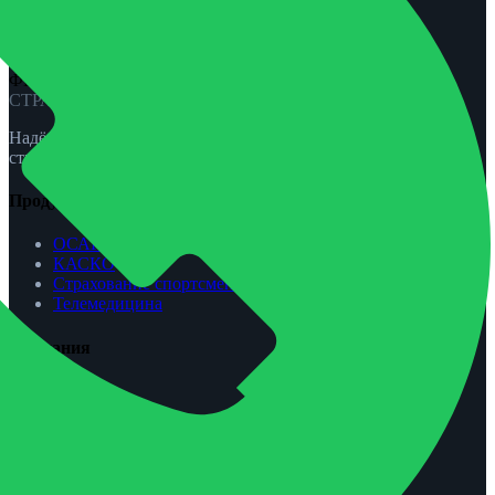
ФЕНИКС-ПРО
СТРАХОВАНИЕ
Надёжная защита для вас и вашей семьи. ОСАГО, КАСКО,
страхование жизни и спорта.
Продукты
ОСАГО
КАСКО
Страхование спортсменов
Телемедицина
Компания
О нас
Агентам
Урегулирование убытков
Контакты
Обратная связь