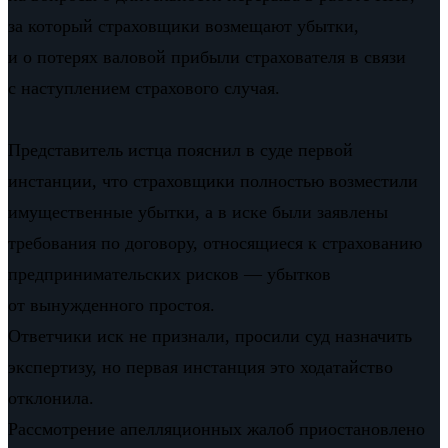
за который страховщики возмещают убытки,
и о потерях валовой прибыли страхователя в связи
с наступлением страхового случая.
Представитель истца пояснил в суде первой
инстанции, что страховщики полностью возместили
имущественные убытки, а в иске были заявлены
требования по договору, относящиеся к страхованию
предпринимательских рисков — убытков
от вынужденного простоя.
Ответчики иск не признали, просили суд назначить
экспертизу, но первая инстанция это ходатайство
отклонила.
Рассмотрение апелляционных жалоб приостановлено