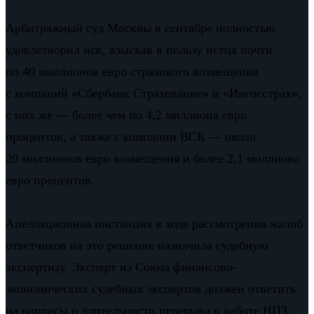
Арбитражный суд Москвы в сентябре полностью
удовлетворил иск, взыскав в пользу истца почти
по 40 миллионов евро страхового возмещения
с компаний «Сбербанк Страхование» и «Ингосстрах»,
с них же — более чем по 4,2 миллиона евро
процентов, а также с компании ВСК — около
20 миллионов евро возмещения и более 2,1 миллиона
евро процентов.
Апелляционная инстанция в ходе рассмотрения жалоб
ответчиков на это решение назначила судебную
экспертизу. Эксперт из Союза финансово-
экономических судебных экспертов должен ответить
на вопросы о длительности перерыва в работе НПЗ,