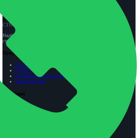
ФЕНИКС-ПРО
СТРАХОВАНИЕ
Надёжная защита для вас и вашей семьи. ОСАГО, КАСКО,
страхование жизни и спорта.
Продукты
ОСАГО
КАСКО
Страхование спортсменов
Телемедицина
Компания
О нас
Агентам
Урегулирование убытков
Контакты
Обратная связь