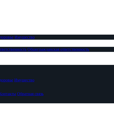
доровье
Имущество
тветственность
Общегражданская ответственность
доровье
Имущество
Контакты
Обратная связь