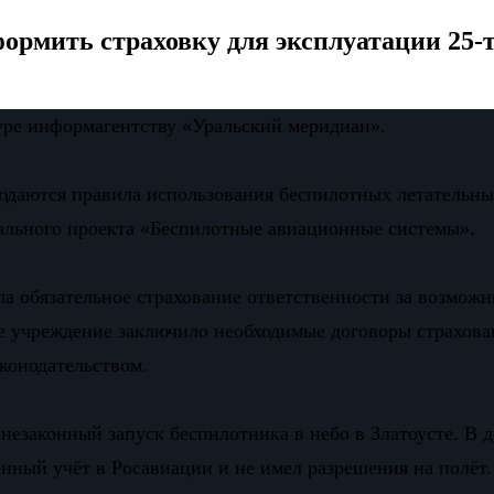
формить страховку для эксплуатации 25
уре информагентству «Уральский меридиан».
юдаются правила использования беспилотных летательны
ального проекта «Беспилотные авиационные системы».
а обязательное страхование ответственности за возможн
е учреждение заключило необходимые договоры страхов
аконодательством.
незаконный запуск беспилотника в небо в Златоусте. В д
енный учёт в Росавиации и не имел разрешения на полёт.