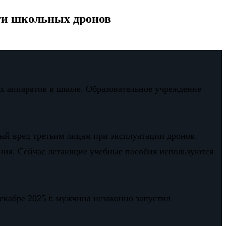
-ти школьных дронов
х аппаратов в школе. Образовательное учреждение
ый вред третьим лицам при эксплуатации дронов.
ания. Сейчас летающие учебные пособия используются
екабре 2025 г. мужчина незаконно запустил