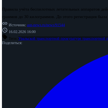
Правила учёта беспилотных летательных аппаратов дейс
граммов до 30 килограммов. До этого регистрация была
link
Источник:
asn-news.ru/news/91544
schedule
16.02.2026 16:00
sell
Теги:
Уральской транспортной прокуратуре
транспортной 
Поделиться: