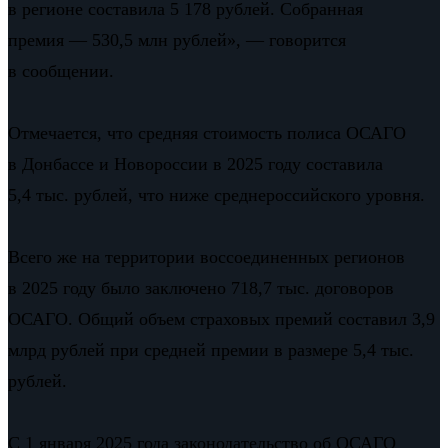
в регионе составила 5 178 рублей. Собранная
премия — 530,5 млн рублей», — говорится
в сообщении.
Отмечается, что средняя стоимость полиса ОСАГО
в Донбассе и Новороссии в 2025 году составила
5,4 тыс. рублей, что ниже среднероссийского уровня.
Всего же на территории воссоединенных регионов
в 2025 году было заключено 718,7 тыс. договоров
ОСАГО. Общий объем страховых премий составил 3,9
млрд рублей при средней премии в размере 5,4 тыс.
рублей.
С 1 января 2025 года законодательство об ОСАГО