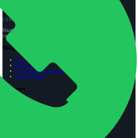
ФЕНИКС-ПРО
СТРАХОВАНИЕ
Надёжная защита для вас и вашей семьи. ОСАГО, КАСКО,
страхование жизни и спорта.
Продукты
ОСАГО
КАСКО
Страхование спортсменов
Телемедицина
Компания
О нас
Агентам
Урегулирование убытков
Контакты
Обратная связь
Контакты