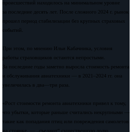
происшествий находилось на минимальном уровне
за последние десять лет. После сложного 2024 г. рынок
прошел период стабилизации без крупных страховых
событий.
При этом, по мнению Ильи Кабачника, условия
работы страховщиков остаются непростыми.
За последние годы заметно выросла стоимость ремонта
и обслуживания авиатехники — в 2021–2024 гг. она
увеличилась в два—три раза.
«Рост стоимости ремонта авиатехники привел к тому,
что убытки, которые раньше считались некрупными —
такие как попадания птиц или повреждения самолетов
на стоянке, — „съедают“ существенную долю