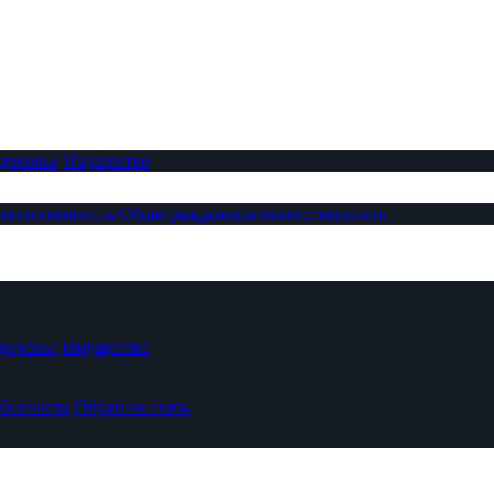
доровье
Имущество
тветственность
Общегражданская ответственность
доровье
Имущество
Контакты
Обратная связь