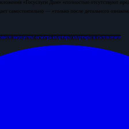
риложения «Госуслуги Дом» «полностью отсутствуют пре
ает самостоятельно — «только после детального ознаком
описи имущества
осмотра квартиры
квартиры и составления