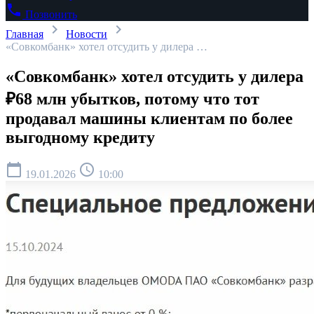
phone
Позвонить
chevron_right
chevron_right
Главная
Новости
«Совкомбанк» хотел отсудить у дилера …
«Совкомбанк» хотел отсудить у дилера
₽68 млн убытков, потому что тот
продавал машины клиентам по более
выгодному кредиту
calendar_today
schedule
19.01.2026
10:00