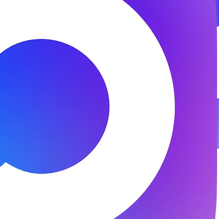
© 2026 ООО «ФЕНИКС-ПРО». Все права защищены.
Представитель СК «Двадцать первый век»
Разработка и поддержка —
DS
DevelopStudio.ru