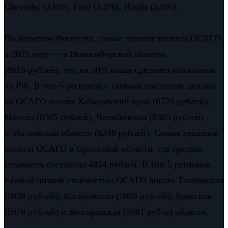
Chevrolet (3.6%), Ford (3,1%), Honda (3,0%).
По расчетам Финуслуг, самые дорогие полисы ОСАГО
в 2025 году — в Новосибирской области
(8815 рублей), что на 30% выше среднего показателя
по РФ. В топ-5 регионов с самыми высокими ценами
на ОСАГО вошли Хабаровский край (8729 рублей),
Москва (8505 рублей), Челябинская (8365 рублей)
и Московская области (8248 рублей). Самые дешевые
полисы ОСАГО в Орловской области, где средняя
стоимость составила 4824 рублей. В топ-5 регионов
с самой низкой стоимостью ОСАГО вошли Тамбовская
(5038 рублей), Костромская (5065 рублей), Брянская
(5078 рублей) и Белгородская (5081 рубль) области.