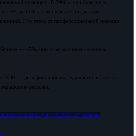
иональной помощью. В 2006 г. при болезни в
а с 6% до 17%, а самолечение, по данным
 клиники. Это отказ от профессиональной помощи
и бедных — 42%, при этом малообеспеченные
2030 г., где зафиксирована «удовлетворенность
 сокращению разрыва.
торинга отношения
центр ВЦИОМ опубликовал