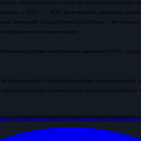
нецов, становится рост отказа от обращения за професс
енных, в 2025 г. — 41%. Доля частной медицины выросл
авный конкурент государственной системы — не частные
 подчеркивается в комментарии.
еспеченных россиян самолечением занимаются 29%, сред
 через неделю Стратегией развития здравоохранения до 
б территориального неравенства и не содержит целей по
тр ВЦИОМ
опубликовал результаты мониторинга
результаты мони