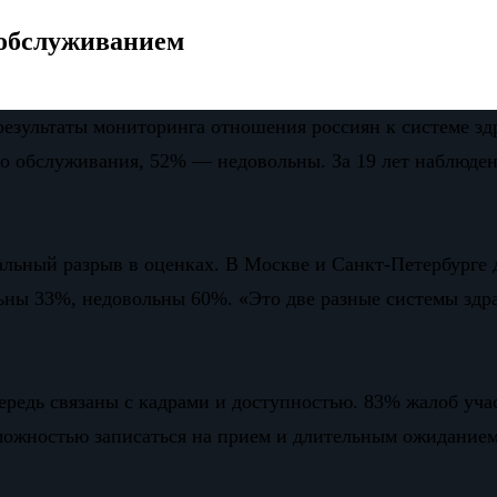
обслуживанием
зультаты мониторинга отношения россиян к системе здр
о обслуживания, 52% — недовольны. За 19 лет наблюдени
альный разрыв в оценках. В Москве и Санкт-Петербурге
льны 33%, недовольны 60%. «Это две разные системы здр
ередь связаны с кадрами и доступностью. 83% жалоб уч
можностью записаться на прием и длительным ожидание