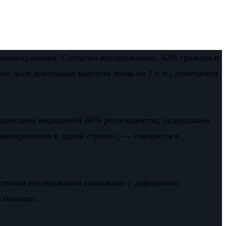
авоохранения. Согласно исследованию, 42% граждан в
й доля довольных выросла лишь на 7 п.п., отмечается
 довольны медициной 66% респондентов, недовольны
авоохранения в одной стране», — говорится в
астники исследования связывают с дефицитом
м помощи.