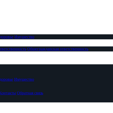
доровье
Имущество
тветственность
Общегражданская ответственность
доровье
Имущество
Контакты
Обратная связь