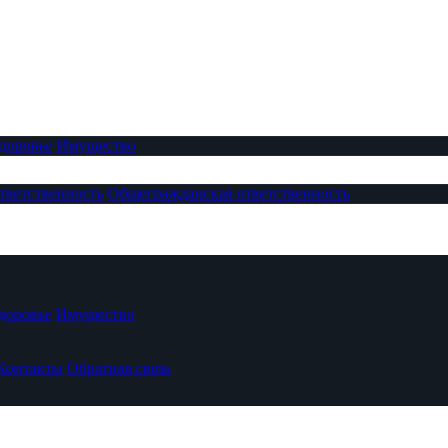
доровье
Имущество
тветственность
Общегражданская ответственность
доровье
Имущество
Контакты
Обратная связь