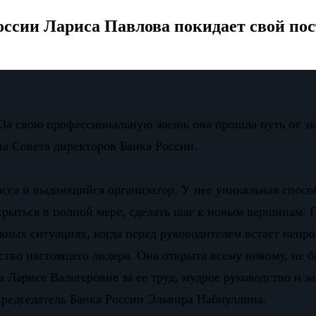
ссии Лариса Павлова покидает свой пос
. За свою профессиональную жизнь она прошла путь от э
на Совета директоров Банка России.
са и выдающийся организатор. У нее уникальная способ
крыться в полной мере, сделать шаг к новым вершинам. П
жных ситуациях, когда перед руководителем встает непр
ество настоящего лидера. Она открыта всему новому, не 
а Ларисе Вальтеровне за ее труд, мудрое руководство и з
Председатель Банка России Эльвира Набиуллина.