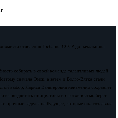
т
кономиста отделения Госбанка СССР до начальника
ность собирать в своей команде талантливых людей
оэтому сначала Омск, а затем и Волго-Вятка стали
остой выбор, Лариса Вальтеровна неизменно сохраняет
боится выдвигать инициативы и с готовностью берет
а те прочные заделы на будущее, которые она создавала