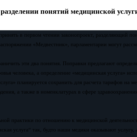
 разделении понятий медицинской услу
принять в первом чтении законопроект, разделяющий по
распоряжении «Медвестник», парламентарии могут рассмо
раничить эти два понятия. Поправки предлагают опреде
овья человека, а определение «медицинская услуга» исп
слуга» планируется сохранить для расчета тарифов на 
юдения, а также в номенклатурах в сфере здравоохранен
ьной практики по отношению к медицинской деятельнос
кая услуга“ так, будто наши медики оказывают услугу, 