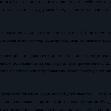
понятий на законодательном уровне несет в себе не стол
и на уважение к труду медиков», — написал на своей ст
есколько лет назад в отношении учителей. Понятие «обр
ость педагогов с коммерческими услугами и повысить пре
о гарантированное конституционное право на медицинск
ментом положения позволят ограничить применение ст.23
услуг, не отвечающих требованиям безопасности) в отно
ой декриминализации медицинской деятельности — мед- 
правоохранительные органы действительно стали возбуж
тоты применения к медработникам так называемых специа