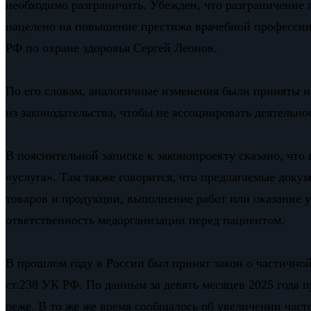
необходимо разграничить. Убежден, что разграничение 
нацелено на повышение престижа врачебной профессии 
РФ по охране здоровья Сергей Леонов.
По его словам, аналогичные изменения были приняты н
из законодательства, чтобы не ассоциировать деятельн
В пояснительной записке к законопроекту сказано, чт
«услуга». Там также говорится, что предлагаемые доку
товаров и продукции, выполнение работ или оказание 
ответственность медорганизации перед пациентом.
В прошлом году в России был принят закон о частичн
ст.238 УК РФ. По данным за девять месяцев 2025 года 
реже. В то же же время сообщалось об увеличении час