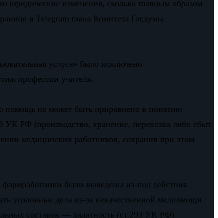
ько юридические изменения, сколько главным образом
ранице в Telegram глава Комитета Госдумы
азовательная услуга» было исключено
стиж профессии учителя.
ую помощь не может быть приравнено к понятию
8 УК РФ (производство, хранение, перевозка либо сбыт
шении медицинских работников, сохранив при этом
и фармработники были выведены из-под действия
дать уголовные дела из-за некачественной медпомощи
льных составов — халатность (ст.293 УК РФ)