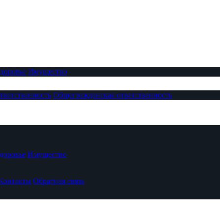
доровье
Имущество
тветственность
Общегражданская ответственность
доровье
Имущество
Контакты
Обратная связь