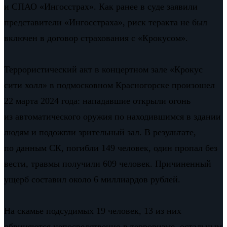
и СПАО «Ингосстрах». Как ранее в суде заявили
представители «Ингосстраха», риск теракта не был
включен в договор страхования с «Крокусом».
Террористический акт в концертном зале «Крокус
сити холл» в подмосковном Красногорске произошел
22 марта 2024 года: нападавшие открыли огонь
из автоматического оружия по находившимся в здании
людям и подожгли зрительный зал. В результате,
по данным СК, погибли 149 человек, один пропал без
вести, травмы получили 609 человек. Причиненный
ущерб составил около 6 миллиардов рублей.
На скамье подсудимых 19 человек, 13 из них
обвиняются непосредственно в терроризме, остальным