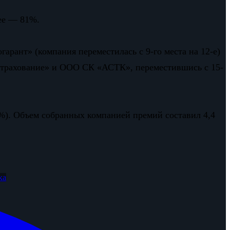
нее — 81%.
арант» (компания переместилась с 9-го места на 12-е)
 страхование» и ООО СК «АСТК», переместившись с 15-
5%). Объем собранных компанией премий составил 4,4
ка