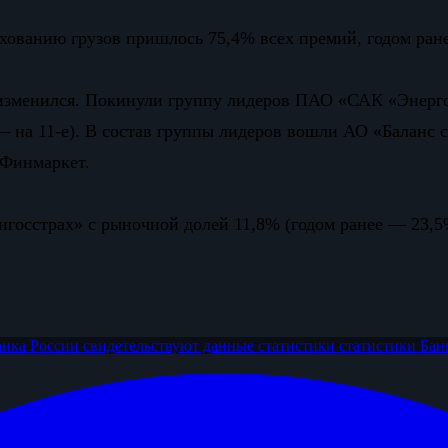
ахованию грузов пришлось 75,4% всех премий, годом ра
 изменился. Покинули группу лидеров ПАО «САК «Энергог
— на 11-е). В состав группы лидеров вошли АО «Баланс
т Финмаркет.
Ингосстрах» с рыночной долей 11,8% (годом ранее — 23,
анка России
свидетельствуют данные статистики
статистики Бан