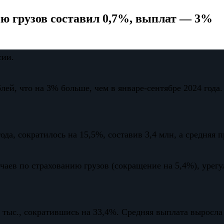
ию грузов составил 0,7%, выплат — 3%
сии.
ей, что на 3% больше, чем в январе-сентябре 2024 года.
ода, сократилось на 15,5%, составив 3,4 млн, а средняя 
чаев по страхованию грузов (сокращение на 5,4%), урег
 тыс., сократившись на 33,4%. Средняя выплата выросла 