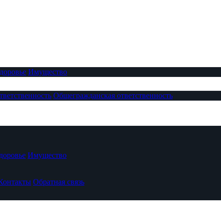
доровье
Имущество
тветственность
Общегражданская ответственность
доровье
Имущество
Контакты
Обратная связь