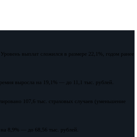
 Уровень выплат сложился в размере 22,1%, годом ранее
премия выросла на 19,1% — до 11,1 тыс. рублей.
улировано 107,6 тыс. страховых случаев (уменьшение
на 8,9% — до 68,56 тыс. рублей.