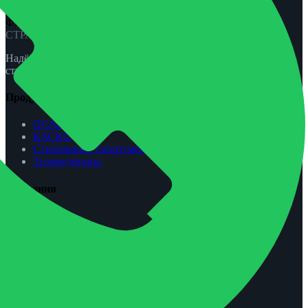
ФЕНИКС-ПРО
СТРАХОВАНИЕ
Надёжная защита для вас и вашей семьи. ОСАГО, КАСКО,
страхование жизни и спорта.
Продукты
ОСАГО
КАСКО
Страхование спортсменов
Телемедицина
Компания
О нас
Агентам
Урегулирование убытков
Контакты
Обратная связь
Контакты