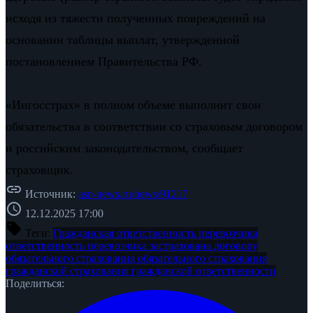
исходя из тяжести полученных повреждений на
основании таблицы выплат, утвержденной
постановлением Правительства РФ.
«Ингосстрах» в полном объеме выполнит свои
обязательства в соответствии со страховым договором
и российским законодательством, сообщает
страховщик.
link
Источник:
asn-news.ru/news/91217
schedule
12.12.2025 17:00
sell
Теги:
Гражданская ответственность перевозчика
ответственность перевозчика застрахована
договору
обязательного страхования
обязательного страхования
гражданской
страхования гражданской ответственности
Поделиться: