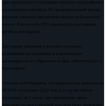
крае произошло столкновение легкового автомобиля и
пассажирского автобуса. По предварительной версии,
водитель легкового автомобиля выехал на встречную
полосу. В результате ДТП одиннадцать пассажиров
автобуса пострадали.
Для подачи заявления о выплате страхового
возмещения пострадавшие и родственники
пассажиров могут обратиться в офис «Ингосстраха» в
Красноярске.
Согласно действующему законодательству, выплаты по
ОСГОП составляют 2,025 млн р. в случае гибели
пассажира, до 2 млн р. при причинении вреда
здоровью (размер страховой выплаты будет определен